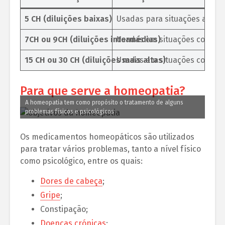
5 CH (diluições baixas)
Usadas para situações agud
7CH ou 9CH (diluições intermédias)
Usadas em situações como d
15 CH ou 30 CH (diluições mais altas)
Usadas em situações como
s
Para que serve a homeopatia?
A homeopatia tem como propósito o tratamento de alguns
problemas físicos e psicológicos
Os medicamentos homeopáticos são utilizados
para tratar vários problemas, tanto a nível físico
como psicológico, entre os quais:
Dores de cabeça
;
Gripe
;
Constipação;
Doenças crónicas
;