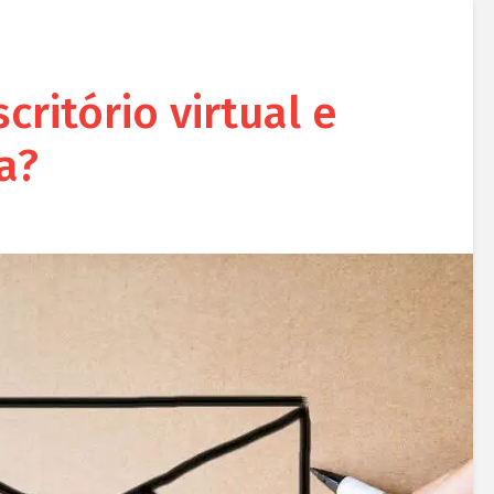
critório virtual e
a?