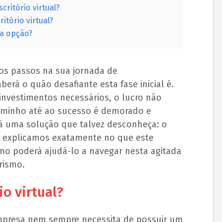
critório virtual?
tório virtual?
oa opção?
ros passos na sua jornada de
rá o quão desafiante esta fase inicial é.
investimentos necessários, o lucro não
caminho até ao sucesso é demorado e
á uma solução que talvez desconheça: o
igo explicamos exatamente no que este
mo poderá ajudá-lo a navegar nesta agitada
rismo.
io virtual?
presa nem sempre necessita de possuir um