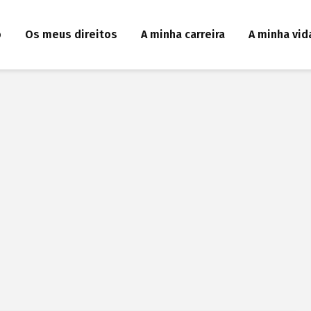
o
Os meus direitos
A minha carreira
A minha vid