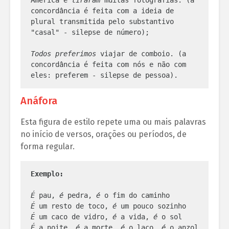
América e 
tiraram
 muitas fotografias. (a 
concordância é feita com a ideia de 
plural transmitida pelo substantivo 
"casal" - silepse de número);

Todos preferimos
 viajar de comboio. (a 
concordância é feita com nós e não com 
eles: preferem - silepse de pessoa).
Anáfora
Esta figura de estilo repete uma ou mais palavras
no início de versos, orações ou períodos, de
forma regular.
Exemplo:
É
 pau, 
é
 pedra, 
é
É
 um resto de toco, 
é 
É
 um caco de vidro, 
é
 a vida, 
é
É 
a noite, 
é
 a morte, 
é
 o laço, 
é
 o anzol
