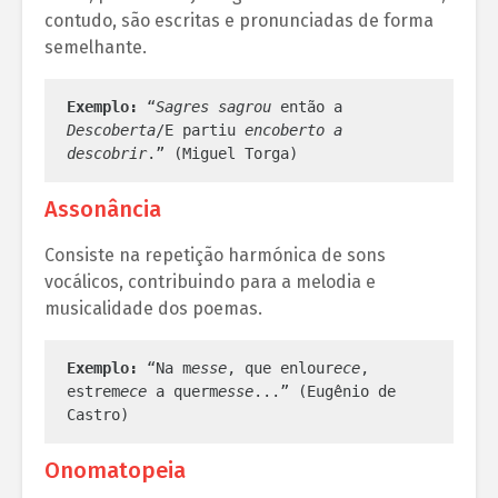
contudo, são escritas e pronunciadas de forma
semelhante.
Exemplo:
 “
Sagres sagrou
 então a 
Descoberta
/E partiu 
encoberto a 
descobrir
.” (Miguel Torga)
Assonância
Consiste na repetição harmónica de sons
vocálicos, contribuindo para a melodia e
musicalidade dos poemas.
Exemplo:
 “Na m
esse
, que enlour
ece
, 
estrem
ece
 a querm
esse
...” (Eugênio de 
Castro)
Onomatopeia