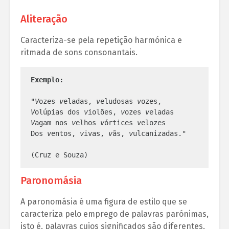
Aliteração
Caracteriza-se pela repetição harmónica e
ritmada de sons consonantais.
Exemplo:
"
V
ozes 
v
eladas, 
v
eludosas 
v
V
olúpias dos 
v
iolões, 
v
ozes 
v
V
agam nos 
v
elhos 
v
órtices 
v
elozes

Dos 
v
entos, 
v
ivas, 
v
ãs, 
v
ulcanizadas."

(Cruz e Souza)
Paronomásia
A paronomásia é uma figura de estilo que se
caracteriza pelo emprego de palavras parónimas,
isto é, palavras cujos significados são diferentes,