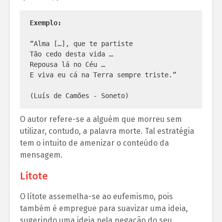
Exemplo:
“Alma […], que te partiste

Tão cedo desta vida …

Repousa lá no Céu …

E viva eu cá na Terra sempre triste.”

(Luís de Camões - Soneto)
O autor refere-se a alguém que morreu sem
utilizar, contudo, a palavra morte. Tal estratégia
tem o intuito de amenizar o conteúdo da
mensagem.
Lítote
O lítote assemelha-se ao eufemismo, pois
também é empregue para suavizar uma ideia,
sugerindo uma ideia pela negação do seu