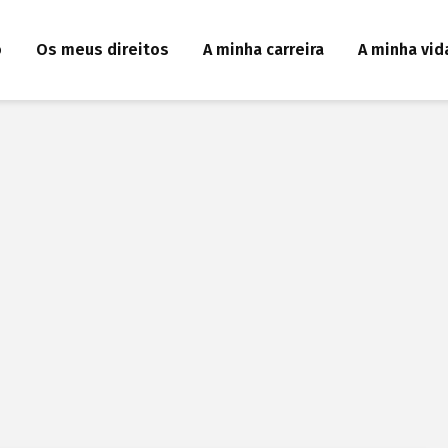
o
Os meus direitos
A minha carreira
A minha vid