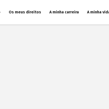
o
Os meus direitos
A minha carreira
A minha vid