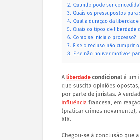
2.
Quando pode ser concedida
3.
Quais os pressupostos para 
4.
Qual a duração da liberdade
5.
Quais os tipos de liberdade 
6.
Como se inicia o processo?
7.
E se o recluso não cumprir 
8.
E se não houver motivos par
A
liberdade
condicional
é um i
que suscita opiniões opostas
por parte de juristas. A verda
influência
francesa, em reação
(praticar crimes novamente), 
XIX.
Chegou-se à conclusão que a 