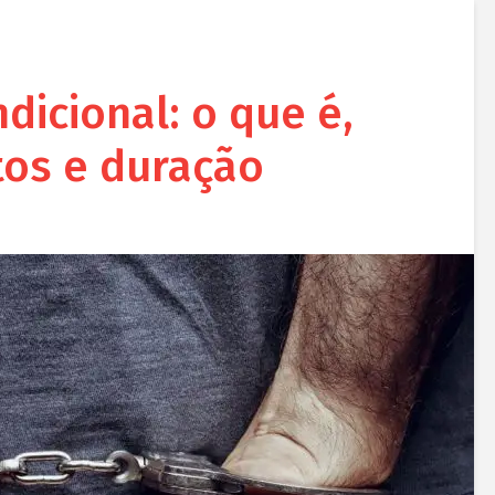
dicional: o que é,
itos e duração