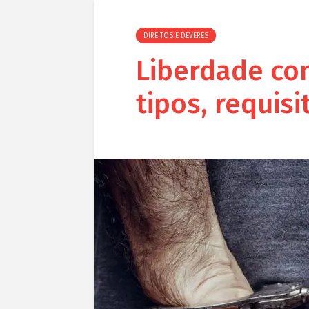
DIREITOS E DEVERES
Liberdade con
tipos, requis