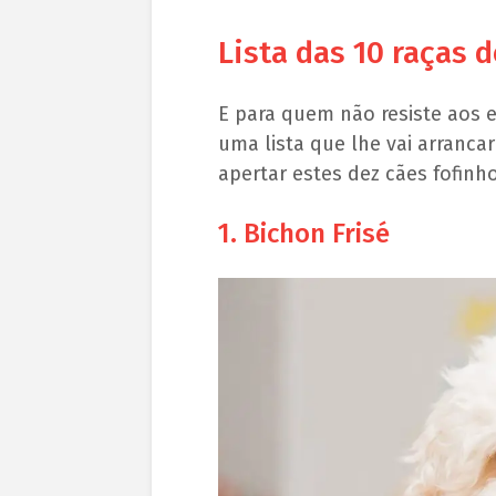
Lista das 10 raças d
E para quem não resiste aos 
uma lista que lhe vai arranca
apertar estes dez cães fofinh
1. Bichon Frisé