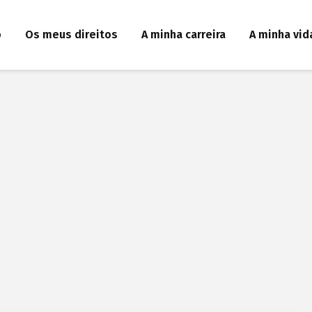
o
Os meus direitos
A minha carreira
A minha vid