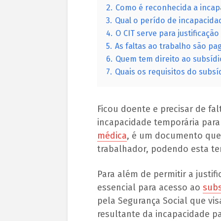
2.
Como é reconhecida a incap
3.
Qual o perído de incapacid
4.
O CIT serve para justificação
5.
As faltas ao trabalho são pa
6.
Quem tem direito ao subsíd
7.
Quais os requisitos do subs
Ficou doente e precisar de fal
incapacidade temporária para
médica
, é um documento que 
trabalhador, podendo esta te
Para além de permitir a justif
essencial para acesso ao
subs
pela Segurança Social que vi
resultante da incapacidade p