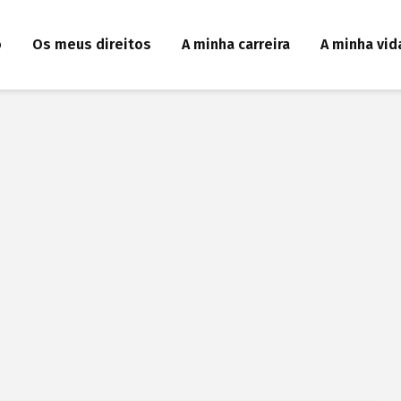
o
Os meus direitos
A minha carreira
A minha vid