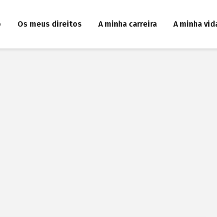
o
Os meus direitos
A minha carreira
A minha vid