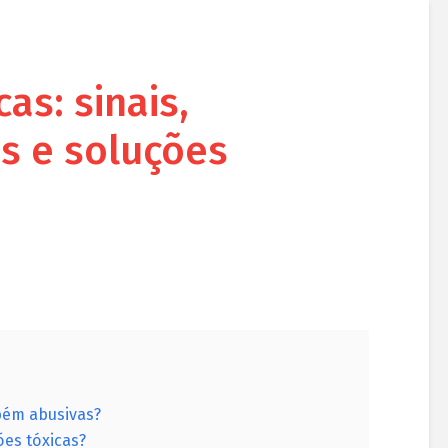
as: sinais,
s e soluções
bém abusivas?
ões tóxicas?