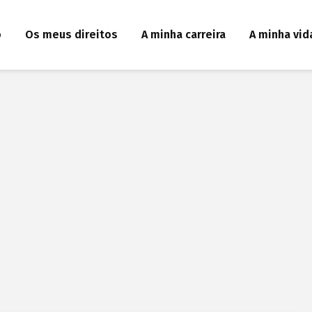
o
Os meus direitos
A minha carreira
A minha vid