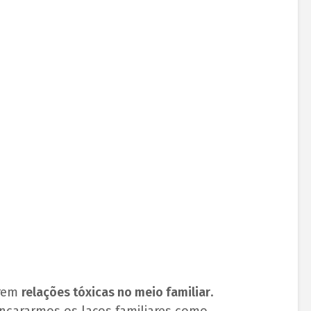
irem
relações tóxicas no meio familiar
.
ncararmos os laços familiares como